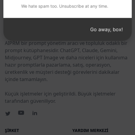
We hate spam too. Unsubscribe at any time.
BU BAĞLANTILARI FAYDALI BULABILIRSINIZ
AIPRM
Go away, box!
AIPRM bir prompt yönetim aracı ve topluluk odaklı bir
prompt kütüphanesidir. ChatGPT, Claude, Gemini,
Midjourney, GPT Image ve daha niceleri için kullanıma
hazır promptlarla pazarlama, satış, operasyon,
üretkenlik ve müşteri desteği görevlerini dakikalar
içinde tamamlayın.
Küçük işletmeler için geliştirildi. Büyük işletmeler
tarafından güveniliyor.
ŞIRKET
YARDIM MERKEZI