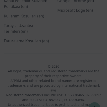
Kabul Edilebilir Kullanım
Google Chrome (en)
Politikası (en)
Microsoft Edge (en)
Kullanım Koşulları (en)
Tarayıcı Uzantısı
Terimleri (en)
Faturalama Koşulları (en)
© 2026
All logos, trademarks, and registered trademarks are the
property of their respective owners.
AIPRM and other related brand names are registered
trademarks and are protected by international trademark
laws.
Registered trademarks include USPTO 97778465, 97866052
and EU CTM EU18823472, EU18830896.
Unauthorized trademark use is prohibited, and may be a