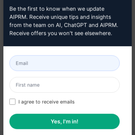
buraya tıklayın
Be the first to know when we update
AIPRM. Receive unique tips and insights
from the team on AI, ChatGPT and AIPRM.
Receive offers you won't see elsewhere.
Adım 3: ChatGPT'nizdeki İstemi
Kullanın
İstemi şimdi ChatGPT'de deneyin
I agree to receive emails
Yes, I'm in!