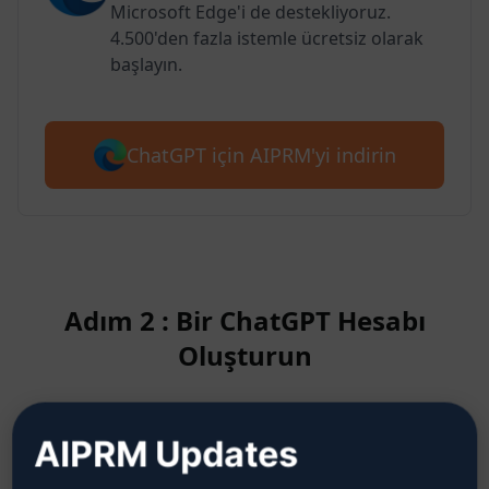
Microsoft Edge'i de destekliyoruz.
4.500'den fazla istemle ücretsiz olarak
başlayın.
ChatGPT için AIPRM'yi indirin
Adım 2 : Bir ChatGPT Hesabı
Oluşturun
ChatGPT hesabının nasıl
AIPRM Updates
oluşturulacağını öğrenmek için