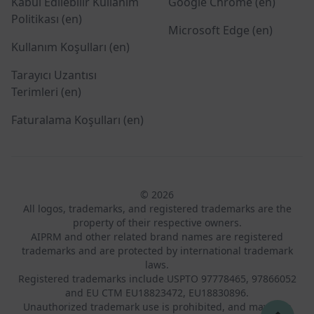
Kabul Edilebilir Kullanım
Google Chrome (en)
Politikası (en)
Microsoft Edge (en)
Kullanım Koşulları (en)
Tarayıcı Uzantısı
Terimleri (en)
Faturalama Koşulları (en)
© 2026
All logos, trademarks, and registered trademarks are the
property of their respective owners.
AIPRM and other related brand names are registered
trademarks and are protected by international trademark
laws.
Registered trademarks include USPTO 97778465, 97866052
and EU CTM EU18823472, EU18830896.
Unauthorized trademark use is prohibited, and may be a