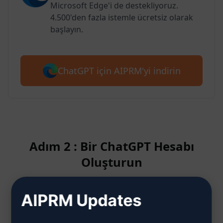
Microsoft Edge'i de destekliyoruz.
4.500'den fazla istemle ücretsiz olarak
başlayın.
ChatGPT için AIPRM'yi indirin
Adım 2 : Bir ChatGPT Hesabı
Oluşturun
AIPRM Updates
ChatGPT hesabının nasıl
oluşturulacağını öğrenmek için