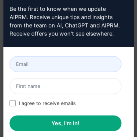
buraya tıklayın
Be the first to know when we update
AIPRM. Receive unique tips and insights
from the team on AI, ChatGPT and AIPRM.
Receive offers you won't see elsewhere.
Adım 3: ChatGPT'nizdeki İstemi
Kullanın
İstemi şimdi ChatGPT'de deneyin
I agree to receive emails
Yes, I'm in!