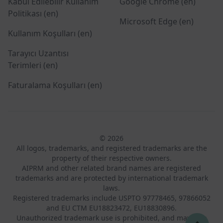
Kabul Edilebilir Kullanım
Google Chrome (en)
Politikası (en)
Microsoft Edge (en)
Kullanım Koşulları (en)
Tarayıcı Uzantısı
Terimleri (en)
Faturalama Koşulları (en)
© 2026
All logos, trademarks, and registered trademarks are the
property of their respective owners.
AIPRM and other related brand names are registered
trademarks and are protected by international trademark
laws.
Registered trademarks include USPTO 97778465, 97866052
and EU CTM EU18823472, EU18830896.
Unauthorized trademark use is prohibited, and may be a