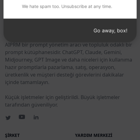
We hate spam too. Unsubscribe at any time.
BU BAĞLANTILARI FAYDALI BULABILIRSINIZ
AIPRM
Go away, box!
AIPRM bir prompt yönetim aracı ve topluluk odaklı bir
prompt kütüphanesidir. ChatGPT, Claude, Gemini,
Midjourney, GPT Image ve daha niceleri için kullanıma
hazır promptlarla pazarlama, satış, operasyon,
üretkenlik ve müşteri desteği görevlerini dakikalar
içinde tamamlayın.
Küçük işletmeler için geliştirildi. Büyük işletmeler
tarafından güveniliyor.
ŞIRKET
YARDIM MERKEZI