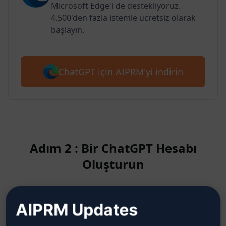
Microsoft Edge'i de destekliyoruz.
4.500'den fazla istemle ücretsiz olarak
başlayın.
ChatGPT için AIPRM'yi indirin
Adım 2 : Bir ChatGPT Hesabı
Oluşturun
ChatGPT hesabının nasıl
AIPRM Updates
oluşturulacağını öğrenmek için