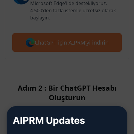
Microsoft Edge'i de destekliyoruz.
4.500'den fazla istemle ücretsiz olarak
başlayın.
ChatGPT için AIPRM'yi indirin
Adım 2 : Bir ChatGPT Hesabı
Oluşturun
AIPRM Updates
ChatGPT hesabının nasıl
oluşturulacağını öğrenmek için