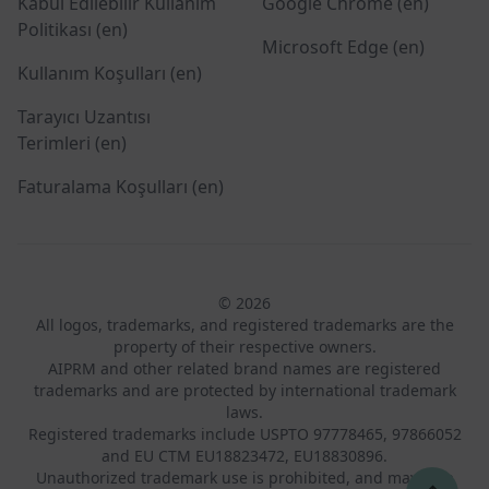
Kabul Edilebilir Kullanım
Google Chrome (en)
Politikası (en)
Microsoft Edge (en)
Kullanım Koşulları (en)
Tarayıcı Uzantısı
Terimleri (en)
Faturalama Koşulları (en)
© 2026
All logos, trademarks, and registered trademarks are the
property of their respective owners.
AIPRM and other related brand names are registered
trademarks and are protected by international trademark
laws.
Registered trademarks include USPTO 97778465, 97866052
and EU CTM EU18823472, EU18830896.
Unauthorized trademark use is prohibited, and may be a