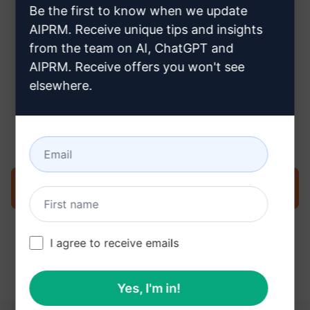
Be the first to know when we update
buraya tıklayın
AIPRM. Receive unique tips and insights
from the team on AI, ChatGPT and
AIPRM. Receive offers you won't see
elsewhere.
Adım 3: ChatGPT'nizdeki İstemi
Kullanın
İstemi şimdi ChatGPT'de deneyin
I agree to receive emails
Yes, I'm in!