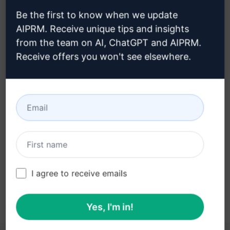
buraya tıklayın
Be the first to know when we update
AIPRM. Receive unique tips and insights
from the team on AI, ChatGPT and AIPRM.
Receive offers you won't see elsewhere.
Adım 3: ChatGPT'nizdeki İstemi
Kullanın
İstemi şimdi ChatGPT'de deneyin
I agree to receive emails
Yes, I'm in!