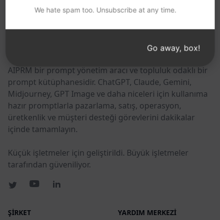
We hate spam too. Unsubscribe at any time.
BU BAĞLANTILARI FAYDALI BULABILIRSINIZ
AIPRM
Go away, box!
AIPRM bir prompt yönetim aracı ve topluluk odaklı bir
prompt kütüphanesidir. ChatGPT, Claude, Gemini,
Midjourney, GPT Image ve daha niceleri için kullanıma
hazır promptlarla pazarlama, satış, operasyon,
üretkenlik ve müşteri desteği görevlerini dakikalar
içinde tamamlayın.
Küçük işletmeler için geliştirildi. Büyük işletmeler
tarafından güveniliyor.
ŞIRKET
YARDIM MERKEZI