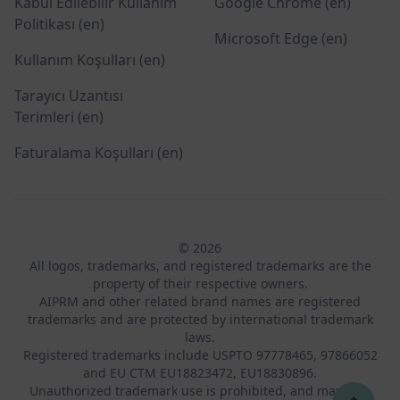
Kabul Edilebilir Kullanım
Google Chrome (en)
Politikası (en)
Microsoft Edge (en)
Kullanım Koşulları (en)
Tarayıcı Uzantısı
Terimleri (en)
Faturalama Koşulları (en)
© 2026
All logos, trademarks, and registered trademarks are the
property of their respective owners.
AIPRM and other related brand names are registered
trademarks and are protected by international trademark
laws.
Registered trademarks include USPTO 97778465, 97866052
and EU CTM EU18823472, EU18830896.
Unauthorized trademark use is prohibited, and may be a