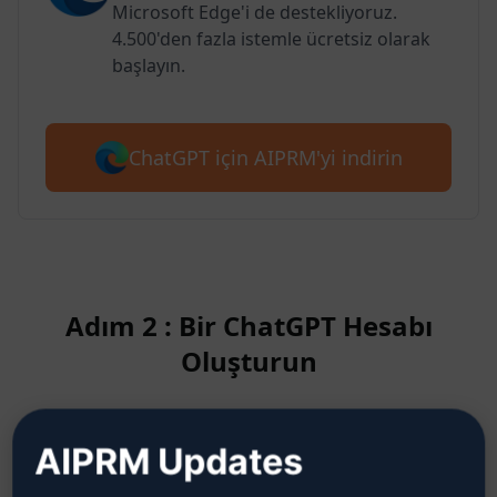
Microsoft Edge'i de destekliyoruz.
4.500'den fazla istemle ücretsiz olarak
başlayın.
ChatGPT için AIPRM'yi indirin
Adım 2 : Bir ChatGPT Hesabı
Oluşturun
ChatGPT hesabının nasıl
AIPRM Updates
oluşturulacağını öğrenmek için