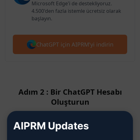
Microsoft Edge'i de destekliyoruz.
4.500'den fazla istemle ücretsiz olarak
başlayın.
ChatGPT için AIPRM'yi indirin
Adım 2 : Bir ChatGPT Hesabı
Oluşturun
AIPRM Updates
ChatGPT hesabının nasıl
oluşturulacağını öğrenmek için