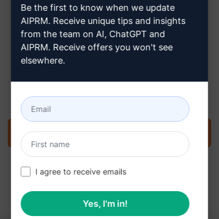
Be the first to know when we update
buraya tıklayın
AIPRM. Receive unique tips and insights
from the team on AI, ChatGPT and
AIPRM. Receive offers you won't see
elsewhere.
Adım 3: ChatGPT'nizdeki İstemi
Kullanın
İstemi şimdi ChatGPT'de deneyin
I agree to receive emails
Yes, I'm in!