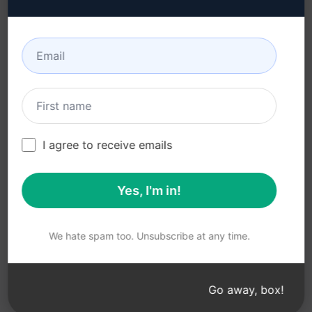
Kabul Edilebilir Kullanım
Google Chrome (en)
Politikası (en)
Microsoft Edge (en)
Kullanım Koşulları (en)
Tarayıcı Uzantısı
Terimleri (en)
Faturalama Koşulları (en)
I agree to receive emails
Yes, I'm in!
© 2026
All logos, trademarks, and registered trademarks are the
property of their respective owners.
AIPRM and other related brand names are registered
We hate spam too. Unsubscribe at any time.
trademarks and are protected by international trademark
laws.
Registered trademarks include USPTO 97778465, 97866052
Go away, box!
and EU CTM EU18823472, EU18830896.
Unauthorized trademark use is prohibited, and may be a