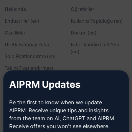
Hakkında
Öğreticiler
Endüstriler (en)
Kullanıcı Topluluğu (en)
Özellikler
Durum (en)
Üretken Yapay Zeka
Faturalandırma & SSS
(en)
Solo Fiyatlandırma (en)
Takım Fiyatlandırması
(en)
AIPRM Updates
Blog (en)
Be the first to know when we update
YASAL
İNDIR
AIPRM. Receive unique tips and insights
from the team on AI, ChatGPT and AIPRM.
Gizlilik Politikası (en)
Nasıl kurulur
Receive offers you won't see elsewhere.