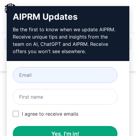
AIPRM
AIPRM Updates
Giriş
Ücretsiz Yükleyin
Be the first to know when we update AIPRM.
Receive unique tips and insights from the
team on AI, ChatGPT and AIPRM. Receive
offers you won't see elsewhere.
Open
Bu
ChatGPT İstemini
Şimdi
Deneyin
I agree to receive emails
Yes, I'm in!