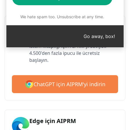
Adım 1: AIPRM'yi ücretsiz indirin
We hate spam too. Unsubscribe at any time.
Google Chrome için AIPRM
Go away, box!
2 milyondan fazla kullanıcı ChatGPT'nin
istem kitaplığı için AIPRM'yi seviyor.
4.500'den fazla ipucu ile ücretsiz
başlayın.
ChatGPT için AIPRM'yi indirin
Edge için AIPRM