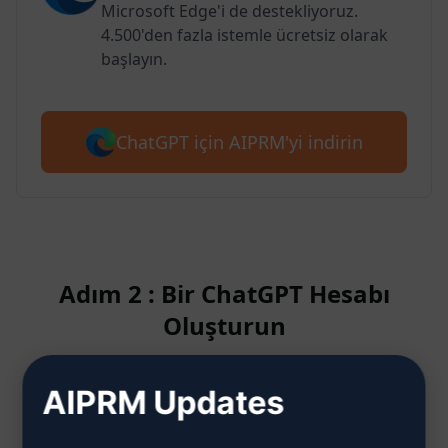
Microsoft Edge'i de destekliyoruz.
4.500'den fazla istemle ücretsiz olarak
başlayın.
ChatGPT için AIPRM'yi indirin
Adım 2 : Bir ChatGPT Hesabı
Oluşturun
AIPRM Updates
ChatGPT hesabının nasıl
oluşturulacağını öğrenmek için