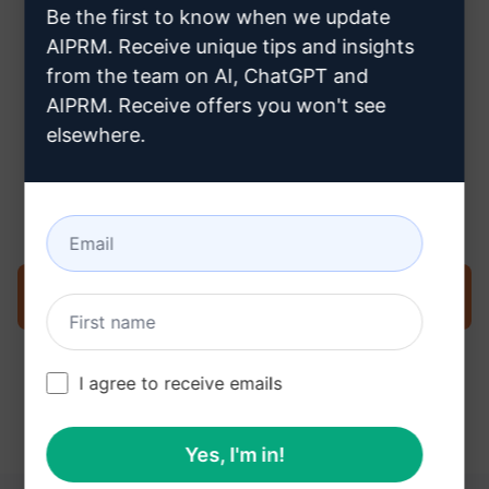
Be the first to know when we update
buraya tıklayın
AIPRM. Receive unique tips and insights
from the team on AI, ChatGPT and
AIPRM. Receive offers you won't see
elsewhere.
Adım 3: ChatGPT'nizdeki İstemi
Kullanın
İstemi şimdi ChatGPT'de deneyin
I agree to receive emails
Yes, I'm in!