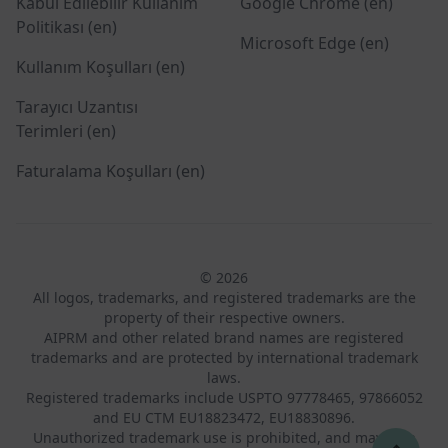
Kabul Edilebilir Kullanım
Google Chrome (en)
Politikası (en)
Microsoft Edge (en)
Kullanım Koşulları (en)
Tarayıcı Uzantısı
Terimleri (en)
Faturalama Koşulları (en)
© 2026
All logos, trademarks, and registered trademarks are the
property of their respective owners.
AIPRM and other related brand names are registered
trademarks and are protected by international trademark
laws.
Registered trademarks include USPTO 97778465, 97866052
and EU CTM EU18823472, EU18830896.
Unauthorized trademark use is prohibited, and may be a