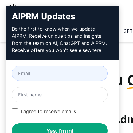
AIPRM
AIPRM Updates
Be the first to know when we update
Ürünler
Fiyatlandırma
İpuçları
GPT'
AIPRM. Receive unique tips and insights
from the team on AI, ChatGPT and AIPRM.
Receive offers you won't see elsewhere.
Bu
I agree to receive emails
Adı
Yes, I'm in!