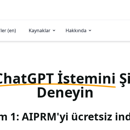
ler (en)
Kaynaklar
Hakkında
ChatGPT İstemini
Ş
Deneyin
m 1: AIPRM'yi ücretsiz ind