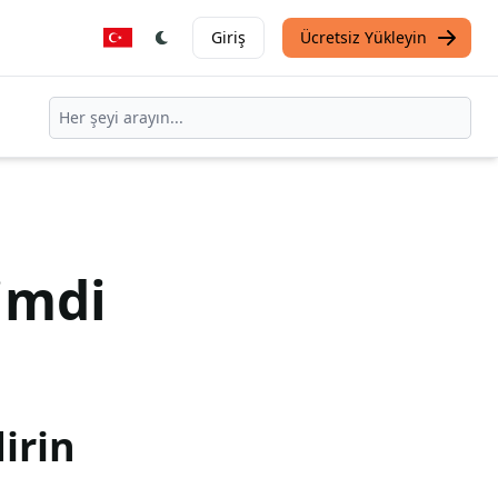
Giriş
Ücretsiz Yükleyin
imdi
irin