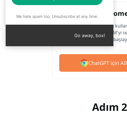
Google Chrome
We hate spam too. Unsubscribe at any time.
2 milyondan fazla kulla
kitaplığı için AIPRM'yi s
Go away, box!
ipucu ile ücretsiz başlay
ChatGPT için AIP
Adım 2