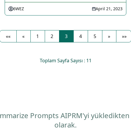
6WEZ
April 21, 2023
««
«
1
2
3
4
5
»
»»
Toplam Sayfa Sayısı : 11
 Summarize Prompts AIPRM'yi yükledikten
olarak.