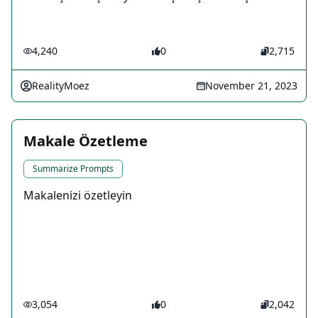
4,240
0
2,715
RealityMoez
November 21, 2023
Makale Özetleme
Summarize Prompts
Makalenizi özetleyin
3,054
0
2,042