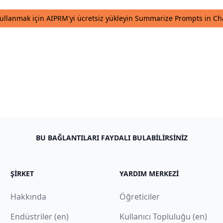
kullanmak için AIPRM'yi ücretsiz yükleyin Summarize Prompts in C
BU BAĞLANTILARI FAYDALI BULABILIRSINIZ
ŞIRKET
YARDIM MERKEZI
Hakkında
Öğreticiler
Endüstriler (en)
Kullanıcı Topluluğu (en)