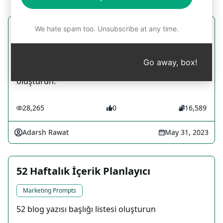
We hate spam too. Unsubscribe at any time.
Sunum, PPT, profesyonel
Marketing Prompts
Go away, box!
Herhangi bir konuda profesyonel sunum (PPT)
oluşturun.
28,265
0
16,589
Adarsh Rawat
May 31, 2023
52 Haftalık İçerik Planlayıcı
Marketing Prompts
52 blog yazısı başlığı listesi oluşturun