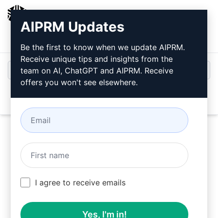
AIPRM
AIPRM Updates
Giriş
Ücretsiz Yükleyin
Be the first to know when we update AIPRM.
Receive unique tips and insights from the
team on AI, ChatGPT and AIPRM. Receive
offers you won't see elsewhere.
Open
Bunları kullanın Marketing Prompts AIPRM'yi
I agree to receive emails
yükledikten sonra ChatGPT'de ücretsiz olarak.
Yes, I'm in!