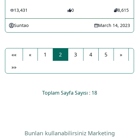
13,431
0
8,615
Suntao
March 14, 2023
««
«
1
2
3
4
5
»
»»
Toplam Sayfa Sayısı : 18
Bunları kullanabilirsiniz Marketing