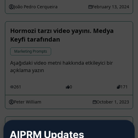
João Pedro Cerqueira
February 13, 2024
Hormozi tarzı video yayını. Medya
Keyfi tarafından
Marketing Prompts
Aşağıdaki video metni hakkında etkileyici bir
açıklama yazın
261
0
171
Peter William
October 1, 2023
Makaleden 10 Anahtar Kelime
AIPRM Updates
Çıkarma