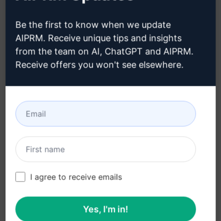
Marketing Prompts
Be the first to know when we update
Bir makaleden 10 anahtar kelime toplama
AIPRM. Receive unique tips and insights
from the team on AI, ChatGPT and AIPRM.
268
0
166
Receive offers you won't see elsewhere.
Rick Wong
March 30, 2023
(YP) Medya kopyalama
Marketing Prompts
(YP) Medya kopyalama Kullanım: Şirket adı, pazar
segmenti, mesaj odak noktası (örneğin Anneler
I agree to receive emails
Günü), farklılaştırıcılar, hedef
Yes, I'm in!
319
0
165