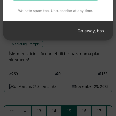
Henrique
March 29, 2023
We hate spam too. Unsubscribe at any time.
Sıfırdan Etkili ve Detaylı Pazarlama
Go away, box!
Planı Oluşturma
Marketing Prompts
İşletmeniz için sıfırdan etkili bir pazarlama planı
oluşturun!
269
0
153
Rui Martins @ SmartLinks
November 29, 2023
««
«
13
14
15
16
17