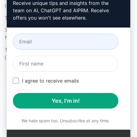
Microsoft Edge
Receive unique tips and insights from the
(en)
team on AI, ChatGPT and AIPRM. Receive
Termos de Uso (en)
offers you won't see elsewhere.
Termos da Extensão do
Navegador (en)
Termos de Faturamento
(en)
I agree to receive emails
© 2026
All logos, trademarks, and registered trademarks are the
Yes, I'm in!
property of their respective owners.
AIPRM and other related brand names are registered
trademarks and are protected by international trademark
laws.
We hate spam too. Unsubscribe at any time.
Registered trademarks include USPTO 97778465, 97866052
and EU CTM EU18823472, EU18830896.