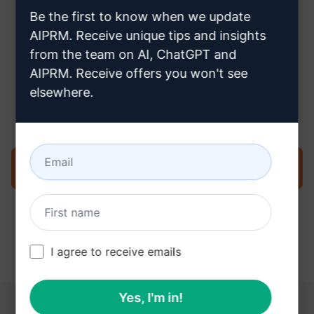
Be the first to know when we update
AIPRM. Receive unique tips and insights
from the team on AI, ChatGPT and
AIPRM. Receive offers you won't see
Etapa 3 : Use o prompt em seu
elsewhere.
ChatGPT
Experimente o prompt agora no ChatGPT
I agree to receive emails
Yes, I'm in!
ESTES LINKS PODEM SER ÚTEIS PARA VOCÊ