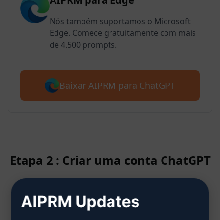
AIPRM para Edge
Nós também suportamos o Microsoft
Edge. Comece gratuitamente com mais
de 4.500 prompts.
Baixar AIPRM para ChatGPT
Etapa 2 : Criar uma conta ChatGPT
AIPRM Updates
Clique aqui para saber como criar
uma conta no ChatGPT