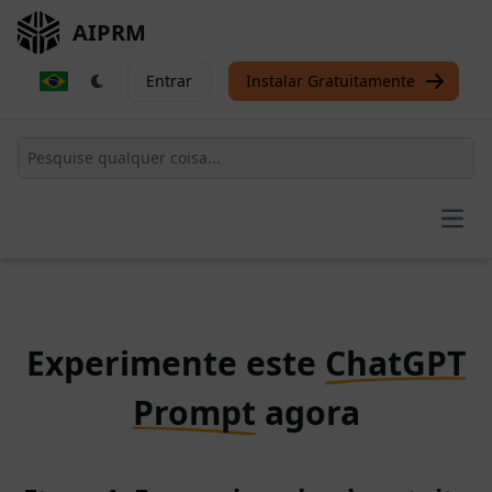
AIPRM
Entrar
Instalar Gratuitamente
Open
Experimente este
ChatGPT
Prompt
agora