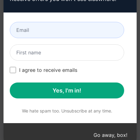
Microsoft Edge
(en)
Termos de Uso (en)
Termos da Extensão do
Navegador (en)
Termos de Faturamento
(en)
I agree to receive emails
Yes, I'm in!
© 2026
All logos, trademarks, and registered trademarks are the
property of their respective owners.
AIPRM and other related brand names are registered
We hate spam too. Unsubscribe at any time.
trademarks and are protected by international trademark
laws.
Registered trademarks include USPTO 97778465, 97866052
Go away, box!
and EU CTM EU18823472, EU18830896.