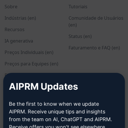
Sobre
Tutoriais
Indústrias (en)
Comunidade de Usuários
(en)
Recursos
Status (en)
IA generativa
Faturamento e FAQ (en)
Preços Individuais (en)
Preços para Equipes (en)
Blog (en)
AIPRM Updates
LEGAL
BAIXAR
Be the first to know when we update
Política de Privacidade
Como Instalar
AIPRM. Receive unique tips and insights
(en)
from the team on AI, ChatGPT and AIPRM.
Google Chrome
Política de Uso Aceitável
Receive offers you won't see elsewhere.