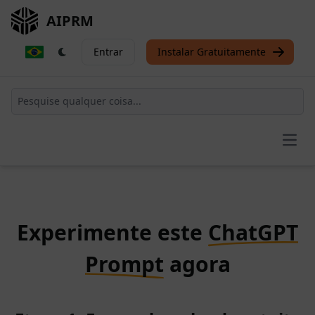
AIPRM
Entrar
Instalar Gratuitamente
Open
Experimente este
ChatGPT
Prompt
agora