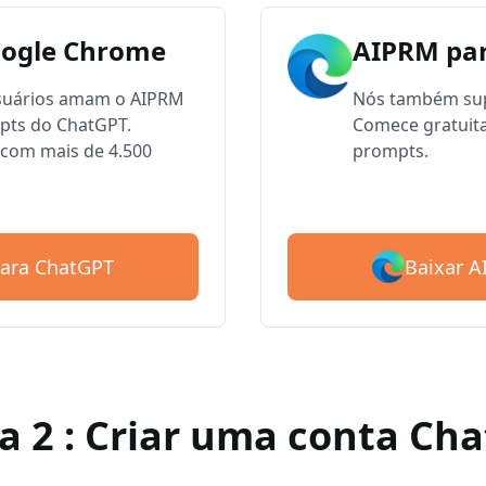
oogle Chrome
AIPRM par
usuários amam o AIPRM
Nós também sup
mpts do ChatGPT.
Comece gratuit
com mais de 4.500
prompts.
Baixar 
para ChatGPT
a 2 : Criar uma conta Ch