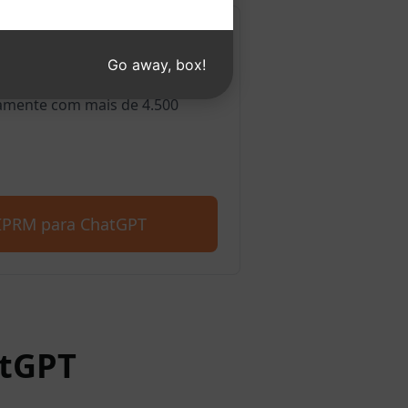
a Edge
Go away, box!
ortamos o Microsoft Edge.
amente com mais de 4.500
AIPRM para ChatGPT
atGPT