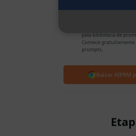
AIPRM para G
Mais de 2 milhões de 
pela biblioteca de pro
Comece gratuitamente 
prompts.
Baixar AIPRM 
Etap