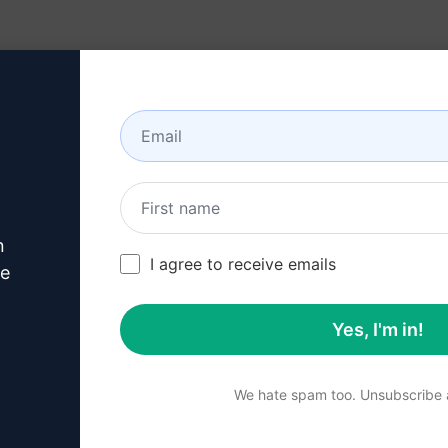
n)
Recursos
Sobre
n
erimente este
Cha
I agree to receive emails
ve
Prompt
agora
Yes, I'm in!
Faça o download gratuit
We hate spam too. Unsubscribe a