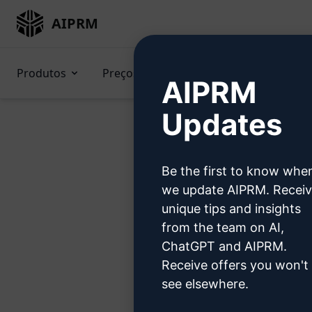
AIPRM
Produtos
Preços
Prompts
GPTs (e
AIPRM
Updates
Be the first to know whe
Exp
we update AIPRM. Recei
unique tips and insights
from the team on AI,
ChatGPT and AIPRM.
Receive offers you won't
Etapa 1: 
see elsewhere.