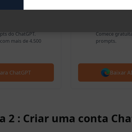
oogle Chrome
AIPRM par
usuários amam o AIPRM
Nós também sup
mpts do ChatGPT.
Comece gratuit
com mais de 4.500
prompts.
Baixar 
para ChatGPT
a 2 : Criar uma conta Ch