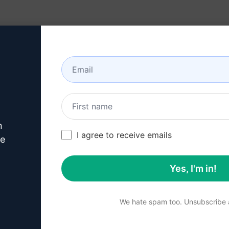
n)
Recursos
Sobre
n
erimente este
Cha
I agree to receive emails
ve
Prompt
agora
Yes, I'm in!
Faça o download gratuit
We hate spam too. Unsubscribe a