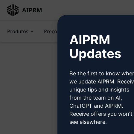
AIPRM
Produtos
Preços
Prompts
GPTs (e
AIPRM
Updates
Be the first to know whe
Exp
we update AIPRM. Recei
unique tips and insights
from the team on AI,
ChatGPT and AIPRM.
Receive offers you won't
Etapa 1: 
see elsewhere.