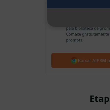
AIPRM para G
Mais de 2 milhões de 
pela biblioteca de pro
Comece gratuitamente 
prompts.
Baixar AIPRM 
Etap