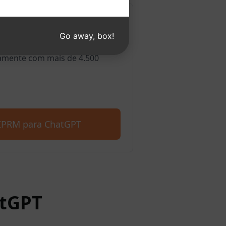
a Edge
Go away, box!
ortamos o Microsoft Edge.
amente com mais de 4.500
AIPRM para ChatGPT
atGPT