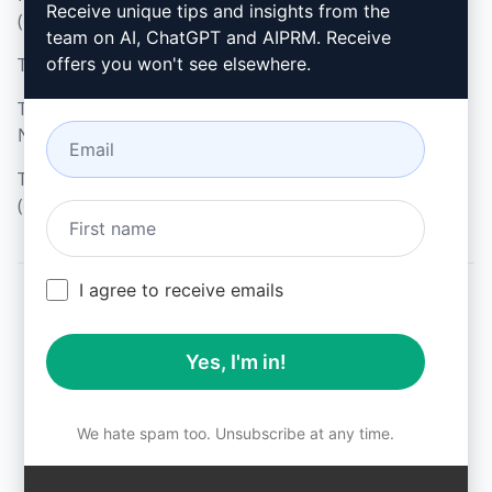
Microsoft Edge
Receive unique tips and insights from the
(en)
team on AI, ChatGPT and AIPRM. Receive
Termos de Uso (en)
offers you won't see elsewhere.
Termos da Extensão do
Navegador (en)
Termos de Faturamento
(en)
I agree to receive emails
© 2026
All logos, trademarks, and registered trademarks are the
Yes, I'm in!
property of their respective owners.
AIPRM and other related brand names are registered
trademarks and are protected by international trademark
laws.
We hate spam too. Unsubscribe at any time.
Registered trademarks include USPTO 97778465, 97866052
and EU CTM EU18823472, EU18830896.