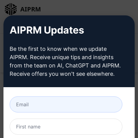
AIPRM
Entrar
Instalar Gratuitamente
AIPRM Updates
Be the first to know when we update
AIPRM. Receive unique tips and insights
Open
from the team on AI, ChatGPT and AIPRM.
Receive offers you won't see elsewhere.
Experimente este
ChatGPT
Prompt
agora