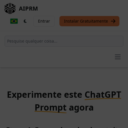
AIPRM
Entrar
Instalar Gratuitamente
Open
Experimente este
ChatGPT
Prompt
agora