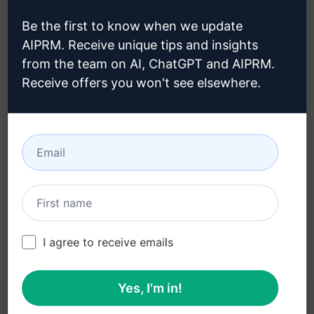
Be the first to know when we update
AIPRM. Receive unique tips and insights
from the team on AI, ChatGPT and AIPRM.
Etapa 3 : Use o prompt em seu
Receive offers you won't see elsewhere.
ChatGPT
Experimente o prompt agora no ChatGPT
I agree to receive emails
Yes, I'm in!
ESTES LINKS PODEM SER ÚTEIS PARA VOCÊ