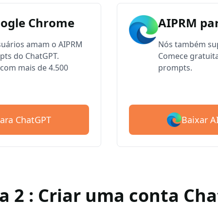
oogle Chrome
AIPRM par
usuários amam o AIPRM
Nós também sup
mpts do ChatGPT.
Comece gratuit
com mais de 4.500
prompts.
Baixar 
para ChatGPT
a 2 : Criar uma conta Ch