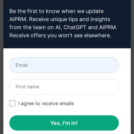
Be the first to know when we update
AIPRM. Receive unique tips and insights
from the team on AI, ChatGPT and AIPRM.
Etapa 3 : Use o prompt em seu
Receive offers you won't see elsewhere.
ChatGPT
Experimente o prompt agora no ChatGPT
I agree to receive emails
Yes, I'm in!
ESTES LINKS PODEM SER ÚTEIS PARA VOCÊ