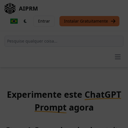
AIPRM
Entrar
Instalar Gratuitamente
Open
Experimente este
ChatGPT
Prompt
agora