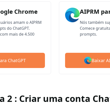
oogle Chrome
AIPRM par
usuários amam o AIPRM
Nós também sup
mpts do ChatGPT.
Comece gratuit
com mais de 4.500
prompts.
Baixar 
para ChatGPT
a 2 : Criar uma conta Ch