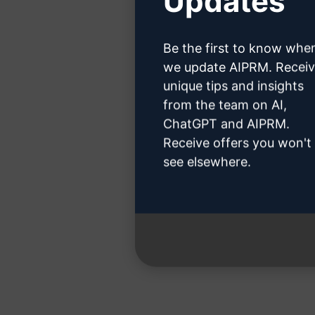
Updates
Clique a
Be the first to know whe
we update AIPRM. Recei
unique tips and insights
from the team on AI,
Etapa 
ChatGPT and AIPRM.
Receive offers you won't
see elsewhere.