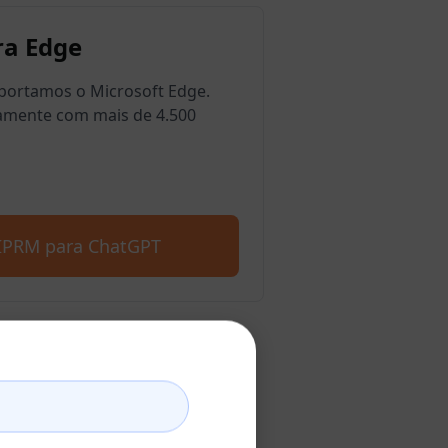
a Edge
ortamos o Microsoft Edge.
amente com mais de 4.500
AIPRM para ChatGPT
atGPT