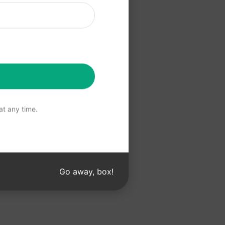
o ChatGPT
ChatGPT
t any time.
Go away, box!