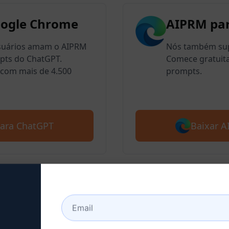
oogle Chrome
AIPRM par
usuários amam o AIPRM
Nós também sup
mpts do ChatGPT.
Comece gratuit
com mais de 4.500
prompts.
Baixar 
para ChatGPT
a 2 : Criar uma conta Ch