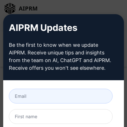
AIPRM
Entrar
Instalar Gratuitamente
AIPRM Updates
Be the first to know when we update
AIPRM. Receive unique tips and insights
Open
from the team on AI, ChatGPT and AIPRM.
Receive offers you won't see elsewhere.
Experimente este
ChatGPT
Prompt
agora