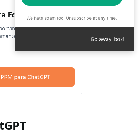
a Edge
We hate spam too. Unsubscribe at any time.
ortamos o Microsoft Edge.
amente com mais de 4.500
Go away, box!
AIPRM para ChatGPT
atGPT