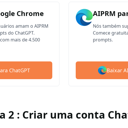
oogle Chrome
AIPRM par
usuários amam o AIPRM
Nós também sup
mpts do ChatGPT.
Comece gratuit
com mais de 4.500
prompts.
Baixar 
para ChatGPT
a 2 : Criar uma conta Ch