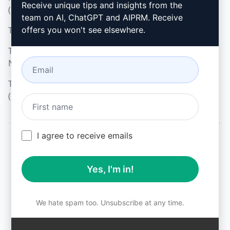
Microsoft Edge
Receive unique tips and insights from the
(en)
team on AI, ChatGPT and AIPRM. Receive
Termos de Uso (en)
offers you won't see elsewhere.
Termos da Extensão do
Navegador (en)
Termos de Faturamento
(en)
I agree to receive emails
© 2026
All logos, trademarks, and registered trademarks are the
Yes, I'm in!
property of their respective owners.
AIPRM and other related brand names are registered
trademarks and are protected by international trademark
laws.
We hate spam too. Unsubscribe at any time.
Registered trademarks include USPTO 97778465, 97866052
and EU CTM EU18823472, EU18830896.