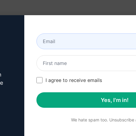
n)
Recursos
Sobre
n
erimente este
Cha
I agree to receive emails
ve
Prompt
agora
Yes, I'm in!
Faça o download gratuit
We hate spam too. Unsubscribe a