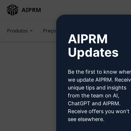
AIPRM
Produtos
Preços
Prompts
GPTs (e
AIPRM
Updates
Be the first to know whe
Exp
we update AIPRM. Recei
unique tips and insights
from the team on AI,
ChatGPT and AIPRM.
Receive offers you won't
Etapa 1: 
see elsewhere.