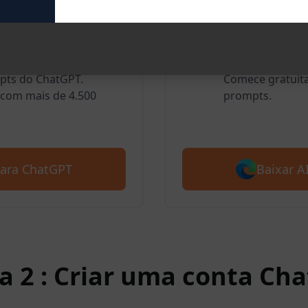
oogle Chrome
AIPRM par
usuários amam o AIPRM
Nós também sup
mpts do ChatGPT.
Comece gratuit
com mais de 4.500
prompts.
Baixar 
para ChatGPT
a 2 : Criar uma conta Ch