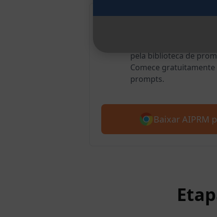
AIPRM para G
Mais de 2 milhões de 
pela biblioteca de pro
Comece gratuitamente 
prompts.
Baixar AIPRM 
Etap