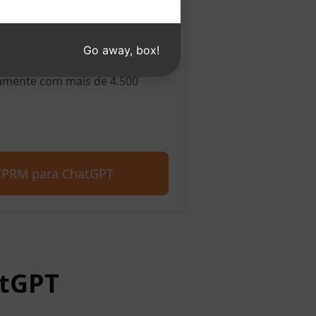
a Edge
Go away, box!
ortamos o Microsoft Edge.
amente com mais de 4.500
AIPRM para ChatGPT
atGPT