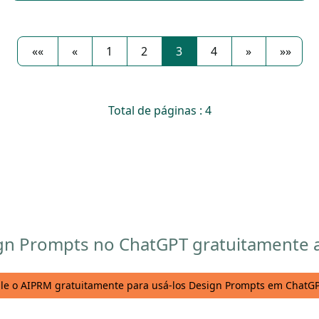
««
«
1
2
3
4
»
»»
Total de páginas : 4
gn Prompts no ChatGPT gratuitamente a
ale o AIPRM gratuitamente para usá-los Design Prompts em ChatG