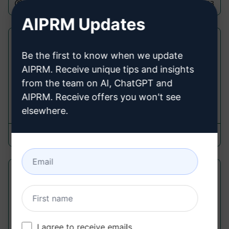
Sagar Mitukula
April 27, 2023
AIPRM Updates
Título do Blog Único e Moderno
Be the first to know when we update
Ideation Prompts
AIPRM. Receive unique tips and insights
Crie os Melhores Tópicos para o Blog
from the team on AI, ChatGPT and
AIPRM. Receive offers you won't see
19,271
0
15,506
elsewhere.
Ashutosh Joshi
June 21, 2023
Escreva Descrição Profissional de
Biografia Empresarial
Ideation Prompts
I agree to receive emails
Forneça descrição profissional da biografia