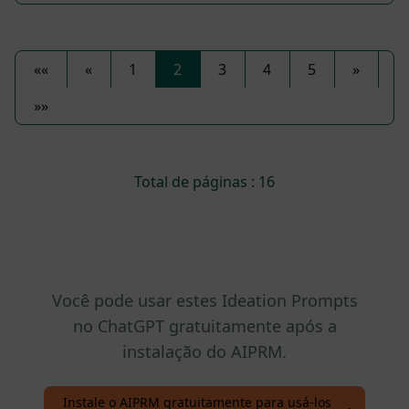
««
«
1
2
3
4
5
»
»»
Total de páginas : 16
Você pode usar estes Ideation Prompts
no ChatGPT gratuitamente após a
instalação do AIPRM.
Instale o AIPRM gratuitamente para usá-los