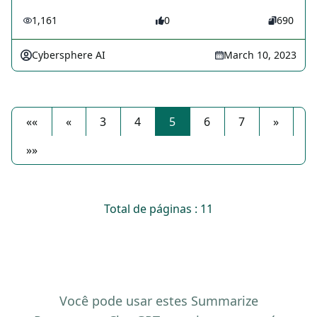
1,161
0
690
Cybersphere AI
March 10, 2023
««
«
3
4
5
6
7
»
»»
Total de páginas : 11
Você pode usar estes Summarize