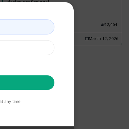
design profissional.
19,013
1
12,464
SALEH
March 12, 2026
t any time.