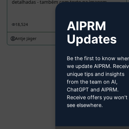
detalhadas - também com texto na imagem.
AIPRM
18,524
2
13,908
Updates
Antje Jäger
March 27, 2025
Be the first to know whe
we update AIPRM. Recei
unique tips and insights
from the team on AI,
ChatGPT and AIPRM.
Receive offers you won't
see elsewhere.