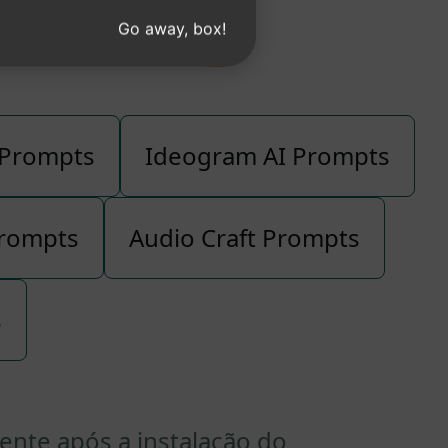
e Prompts
Go away, box!
 Prompts
Ideogram AI Prompts
Prompts
Audio Craft Prompts
s
nte após a instalação do