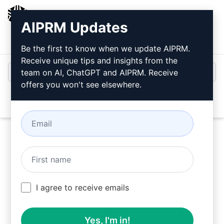
AIPRM
AIPRM Updates
로그인
무료로 설치
Be the first to know when we update AIPRM.
Receive unique tips and insights from the
team on AI, ChatGPT and AIPRM. Receive
offers you won't see elsewhere.
Open
지금
ChatGPT 프롬프트
를 사
용해 보세요.
I agree to receive emails
Yes, I'm in!