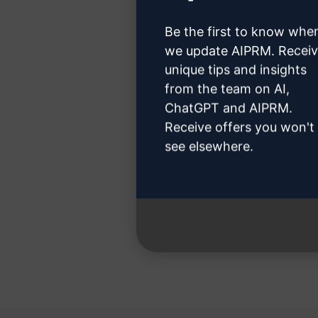
여기를 클
Be the first to know whe
we update AIPRM. Recei
unique tips and insights
from the team on AI,
3단
ChatGPT and AIPRM.
Receive offers you won't
see elsewhere.