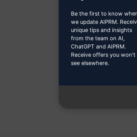
여기를 클
Be the first to know whe
we update AIPRM. Recei
unique tips and insights
from the team on AI,
3단
ChatGPT and AIPRM.
Receive offers you won't
see elsewhere.