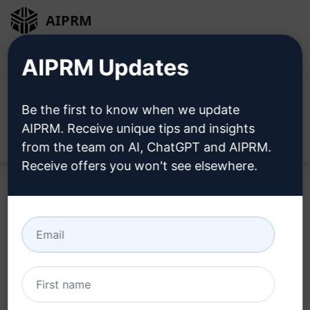
AIPRM
로그인
무료로 설치
AIPRM Updates
Be the first to know when we update
AIPRM. Receive unique tips and insights
Open
from the team on AI, ChatGPT and AIPRM.
Receive offers you won't see elsewhere.
지금
ChatGPT 프롬프트
를 사
용해 보세요.