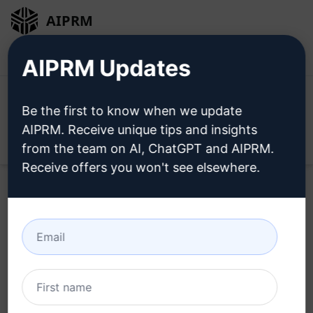
AIPRM
로그인
무료로 설치
AIPRM Updates
Be the first to know when we update
AIPRM. Receive unique tips and insights
Open
from the team on AI, ChatGPT and AIPRM.
Receive offers you won't see elsewhere.
지금
ChatGPT 프롬프트
를 사
용해 보세요.