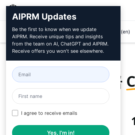
AIPRM
AIPRM Updates
Be the first to know when we update
제품
가격 책정
프롬프트
GPTs (en)
AIPRM. Receive unique tips and insights
from the team on AI, ChatGPT and AIPRM.
Receive offers you won't see elsewhere.
지금
I agree to receive emails
Yes, I'm in!