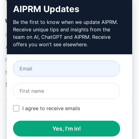
AIPRM Updates
법률
다운로드
Be the first to know when we update AIPRM.
Receive unique tips and insights from the
개인정보 보호정책 (en)
설치 방법
team on AI, ChatGPT and AIPRM. Receive
offers you won't see elsewhere.
사용 제한 정책 (en)
Google 크롬
이용 약관 (en)
Microsoft Edge
브라우저 확장 약관 (en)
청구 약관 (en)
I agree to receive emails
© 2026
All logos, trademarks, and registered trademarks are the
Yes, I'm in!
property of their respective owners.
AIPRM and other related brand names are registered