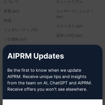
について
チュートリアル
産業 (en)
ユーザーコミュニティ
(en)
特徴
ステータス (en)
ジェネレーティブAI
請求とFAQ (en)
ソロ価格 (en)
チーム価格 (en)
AIPRM Updates
Blog (en)
Be the first to know when we update
リーガル
ダウンロード
AIPRM. Receive unique tips and insights
from the team on AI, ChatGPT and AIPRM.
プライバシーポリシー
インストール方法
Receive offers you won't see elsewhere.
(en)
グーグル・クローム (en)
利用規定 (en)
マイクロソフト・エッジ