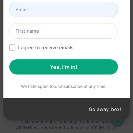
利用規約 (en)
(en)
ブラウザ拡張機能用語
(en)
請求条件 (en)
I agree to receive emails
Yes, I'm in!
© 2026
All logos, trademarks, and registered trademarks are the
property of their respective owners.
AIPRM and other related brand names are registered
We hate spam too. Unsubscribe at any time.
trademarks and are protected by international trademark
laws.
Registered trademarks include USPTO 97778465, 97866052
Go away, box!
and EU CTM EU18823472, EU18830896.
Unauthorized trademark use is prohibited, and may be a
↑
violation of federal and state trademark laws.
AIPRM® is a registered trademark of AIPRM, Corp.