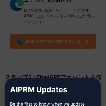
エッジのためのAIPRM
Microsoft Edgeもサポートしています。
4,500以上のプロンプトを無料でご利用い
ただけます。
ChatGPT用AIPRMのダウンロード
ステップ2 : ChatGPTアカウントを作
成する
AIPRM Updates
ChatGPTアカウント作成方法はこ
Be the first to know when we update