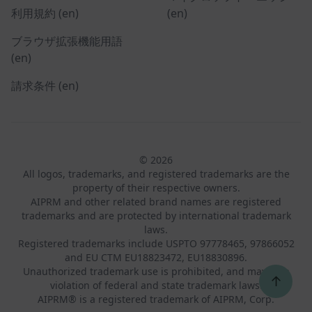
利用規約 (en)
(en)
ブラウザ拡張機能用語
(en)
請求条件 (en)
© 2026
All logos, trademarks, and registered trademarks are the
property of their respective owners.
AIPRM and other related brand names are registered
trademarks and are protected by international trademark
laws.
Registered trademarks include USPTO 97778465, 97866052
and EU CTM EU18823472, EU18830896.
Unauthorized trademark use is prohibited, and may be a
↑
violation of federal and state trademark laws.
AIPRM® is a registered trademark of AIPRM, Corp.