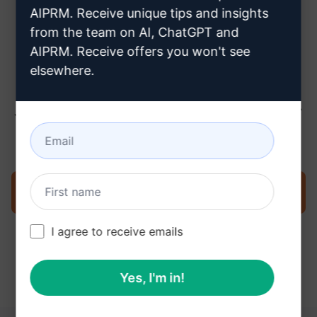
ちら
AIPRM. Receive unique tips and insights
from the team on AI, ChatGPT and
AIPRM. Receive offers you won't see
elsewhere.
ステップ3 : ChatGPTでプロンプトを
使用する
今すぐChatGPTでプロンプトを試す
I agree to receive emails
Yes, I'm in!