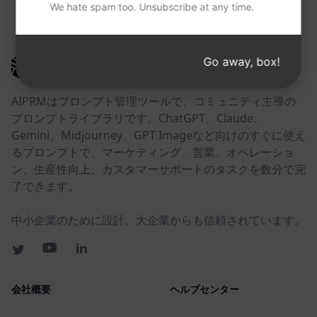
We hate spam too. Unsubscribe at any time.
以下のリンクが役に立つかもしれない。
Go away, box!
AIPRM
AIPRMはプロンプト管理ツールで、コミュニティ主導の
プロンプトライブラリです。ChatGPT、Claude、
Gemini、Midjourney、GPT Imageなど向けのすぐに使え
るプロンプトで、マーケティング、営業、オペレーショ
ン、生産性向上、カスタマーサポートのタスクを数分で完
了できます。
中小企業のために設計。大企業からも信頼されています。
会社概要
ヘルプセンター