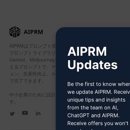
AIPRM
AIPRMはプロンプト管理ツールで、コミュニティ主導の
AIPRM
プロンプトライブラリです。ChatGPT、Claude、
Gemini、Midjourney、GPT Imageなど向けのすぐに使
Updates
えるプロンプトで、マーケティング、営業、オペレーシ
ョン、生産性向上、カスタマーサポートのタスクを数分
で完了できます。
Be the first to know whe
we update AIPRM. Recei
中小企業のために設計。大企業からも信頼されていま
unique tips and insights
す。
from the team on AI,
ChatGPT and AIPRM.
Receive offers you won't