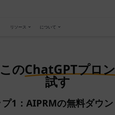
リソース
について
この
ChatGPTプロ
試す
プ1：AIPRMの無料ダウ