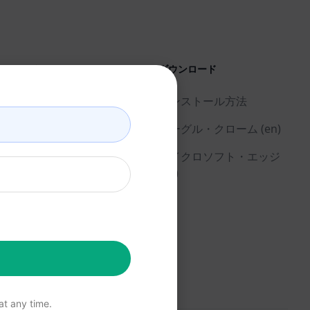
リーガル
ダウンロード
プライバシーポリシー
インストール方法
(en)
グーグル・クローム (en)
利用規定 (en)
マイクロソフト・エッジ
利用規約 (en)
(en)
ブラウザ拡張機能用語
(en)
請求条件 (en)
t any time.