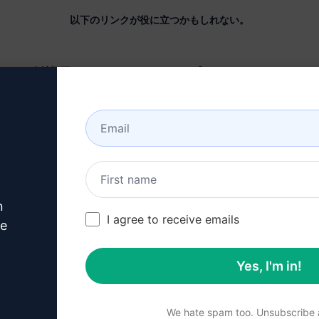
以下のリンクが役に立つかもしれない。
会社概要
ヘルプセンター
について
チュートリアル
産業 (en)
ユーザーコミュニティ
(en)
特徴
ステータス (en)
ジェネレーティブAI
請求とFAQ (en)
n
ソロ価格 (en)
I agree to receive emails
ve
チーム価格 (en)
Yes, I'm in!
Blog (en)
We hate spam too. Unsubscribe a