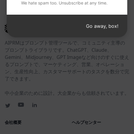
We hate spam too. Unsubscribe at any time.
以下のリンクが役に立つかもしれない。
Go away, box!
AIPRM
AIPRMはプロンプト管理ツールで、コミュニティ主導の
プロンプトライブラリです。ChatGPT、Claude、
Gemini、Midjourney、GPT Imageなど向けのすぐに使え
るプロンプトで、マーケティング、営業、オペレーショ
ン、生産性向上、カスタマーサポートのタスクを数分で完
了できます。
中小企業のために設計。大企業からも信頼されています。
会社概要
ヘルプセンター