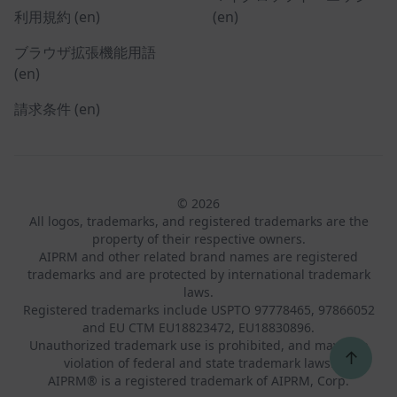
利用規約 (en)
(en)
ブラウザ拡張機能用語
(en)
請求条件 (en)
© 2026
All logos, trademarks, and registered trademarks are the
property of their respective owners.
AIPRM and other related brand names are registered
trademarks and are protected by international trademark
laws.
Registered trademarks include USPTO 97778465, 97866052
and EU CTM EU18823472, EU18830896.
Unauthorized trademark use is prohibited, and may be a
↑
violation of federal and state trademark laws.
AIPRM® is a registered trademark of AIPRM, Corp.