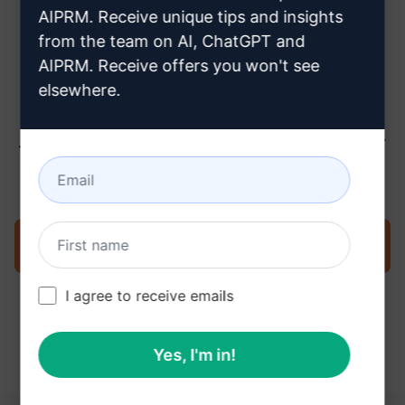
ちら
AIPRM. Receive unique tips and insights
from the team on AI, ChatGPT and
AIPRM. Receive offers you won't see
elsewhere.
ステップ3 : ChatGPTでプロンプトを
使用する
今すぐChatGPTでプロンプトを試す
I agree to receive emails
Yes, I'm in!