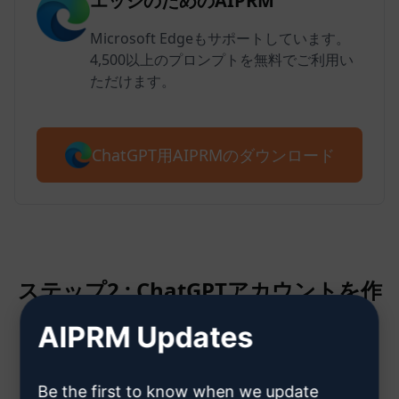
エッジのためのAIPRM
Microsoft Edgeもサポートしています。
4,500以上のプロンプトを無料でご利用い
ただけます。
ChatGPT用AIPRMのダウンロード
ステップ2 : ChatGPTアカウントを作
成する
AIPRM Updates
ChatGPTアカウント作成方法はこ
Be the first to know when we update