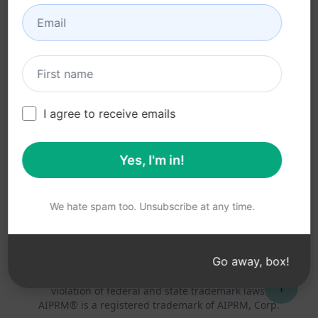
利用規約 (en)
(en)
ブラウザ拡張機能用語
(en)
請求条件 (en)
I agree to receive emails
Yes, I'm in!
© 2026
All logos, trademarks, and registered trademarks are the
property of their respective owners.
AIPRM and other related brand names are registered
We hate spam too. Unsubscribe at any time.
trademarks and are protected by international trademark
laws.
Registered trademarks include USPTO 97778465, 97866052
Go away, box!
and EU CTM EU18823472, EU18830896.
Unauthorized trademark use is prohibited, and may be a
↑
violation of federal and state trademark laws.
AIPRM® is a registered trademark of AIPRM, Corp.