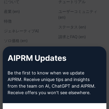
について
チュートリアル
産業 (en)
ユーザーコミュニティ
(en)
特徴
ステータス (en)
ジェネレーティブAI
請求とFAQ (en)
ソロ価格 (en)
チーム価格 (en)
AIPRM Updates
Blog (en)
Be the first to know when we update
リーガル
ダウンロード
AIPRM. Receive unique tips and insights
from the team on AI, ChatGPT and AIPRM.
プライバシーポリシー
インストール方法
Receive offers you won't see elsewhere.
(en)
グーグル・クローム (en)
利用規定 (en)
マイクロソフト・エッジ