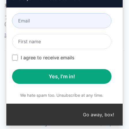
利用規約 (en)
(en)
ブラウザ拡張機能用語
(en)
請求条件 (en)
I agree to receive emails
© 2026
All logos, trademarks, and registered trademarks are the
Yes, I'm in!
property of their respective owners.
AIPRM and other related brand names are registered
trademarks and are protected by international trademark
laws.
We hate spam too. Unsubscribe at any time.
Registered trademarks include USPTO 97778465, 97866052
and EU CTM EU18823472, EU18830896.
Unauthorized trademark use is prohibited, and may be a
Go away, box!
↑
violation of federal and state trademark laws.
AIPRM® is a registered trademark of AIPRM, Corp.