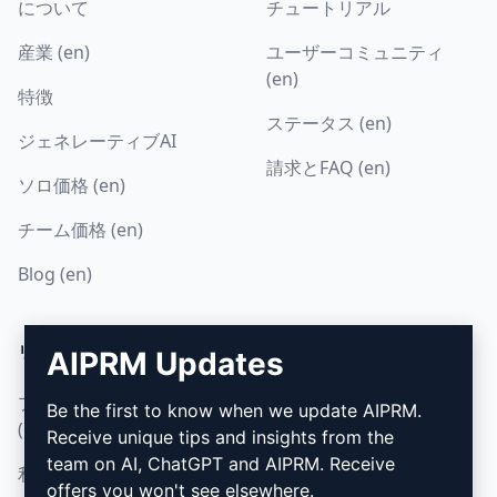
について
チュートリアル
産業 (en)
ユーザーコミュニティ
(en)
特徴
ステータス (en)
ジェネレーティブAI
請求とFAQ (en)
ソロ価格 (en)
チーム価格 (en)
Blog (en)
リーガル
ダウンロード
AIPRM Updates
プライバシーポリシー
インストール方法
Be the first to know when we update AIPRM.
(en)
Receive unique tips and insights from the
グーグル・クローム (en)
team on AI, ChatGPT and AIPRM. Receive
利用規定 (en)
マイクロソフト・エッジ
offers you won't see elsewhere.