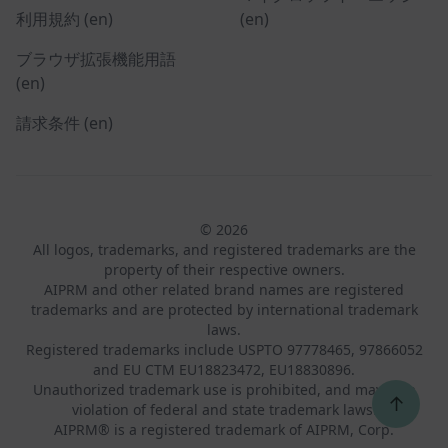
利用規約 (en)
(en)
ブラウザ拡張機能用語
(en)
請求条件 (en)
© 2026
All logos, trademarks, and registered trademarks are the
property of their respective owners.
AIPRM and other related brand names are registered
trademarks and are protected by international trademark
laws.
Registered trademarks include USPTO 97778465, 97866052
and EU CTM EU18823472, EU18830896.
Unauthorized trademark use is prohibited, and may be a
↑
violation of federal and state trademark laws.
AIPRM® is a registered trademark of AIPRM, Corp.