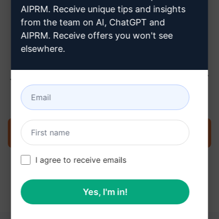
ちら
AIPRM. Receive unique tips and insights
from the team on AI, ChatGPT and
AIPRM. Receive offers you won't see
elsewhere.
ステップ3 : ChatGPTでプロンプトを
使用する
今すぐChatGPTでプロンプトを試す
I agree to receive emails
Yes, I'm in!