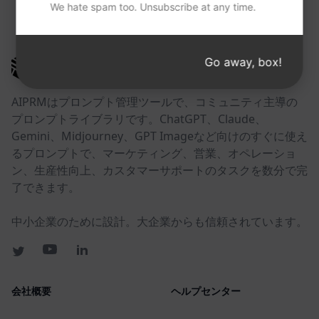
We hate spam too. Unsubscribe at any time.
以下のリンクが役に立つかもしれない。
Go away, box!
AIPRM
AIPRMはプロンプト管理ツールで、コミュニティ主導の
プロンプトライブラリです。ChatGPT、Claude、
Gemini、Midjourney、GPT Imageなど向けのすぐに使え
るプロンプトで、マーケティング、営業、オペレーショ
ン、生産性向上、カスタマーサポートのタスクを数分で完
了できます。
中小企業のために設計。大企業からも信頼されています。
会社概要
ヘルプセンター