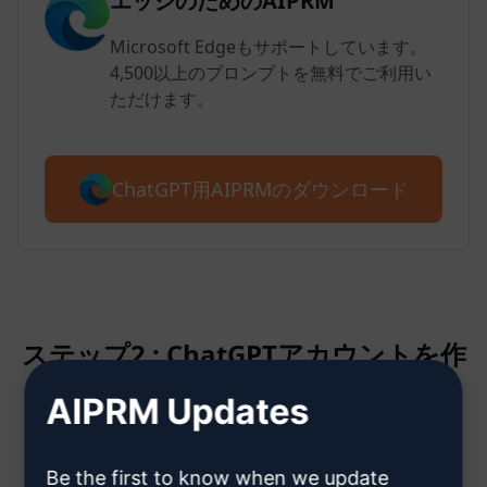
エッジのためのAIPRM
Microsoft Edgeもサポートしています。
4,500以上のプロンプトを無料でご利用い
ただけます。
ChatGPT用AIPRMのダウンロード
ステップ2 : ChatGPTアカウントを作
成する
AIPRM Updates
ChatGPTアカウント作成方法はこ
Be the first to know when we update