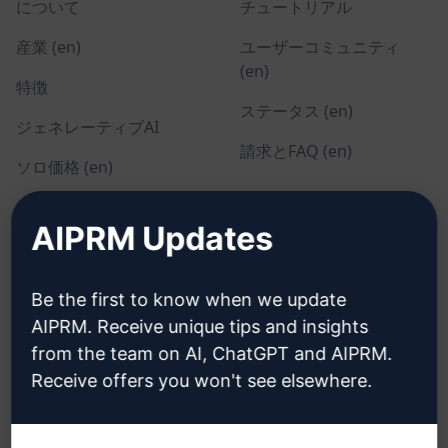
について
チュートリアル
産業 (en)
ユーザーコミュニティ
(en)
特徴
ステータス (en)
ジェネレーティブAI
請求とFAQ (en)
ソロ価格 (en)
チーム価格 (en)
AIPRM Updates
Blog (en)
Be the first to know when we update
リーガル
ダウンロード
AIPRM. Receive unique tips and insights
from the team on AI, ChatGPT and AIPRM.
プライバシーポリシー
インストール方法
Receive offers you won't see elsewhere.
(en)
グーグル・クローム (en)
利用規定 (en)
マイクロソフト・エッジ