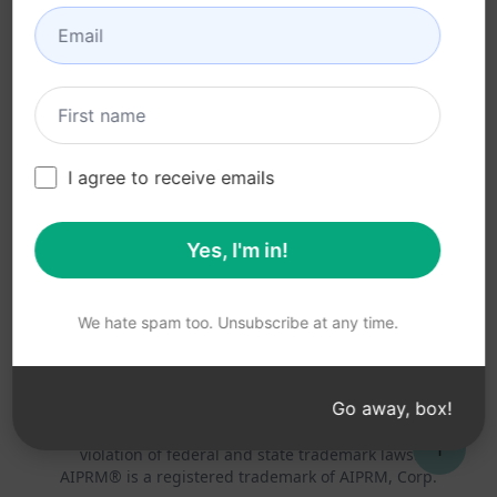
利用規約 (en)
(en)
ブラウザ拡張機能用語
(en)
請求条件 (en)
I agree to receive emails
Yes, I'm in!
© 2026
All logos, trademarks, and registered trademarks are the
property of their respective owners.
AIPRM and other related brand names are registered
We hate spam too. Unsubscribe at any time.
trademarks and are protected by international trademark
laws.
Registered trademarks include USPTO 97778465, 97866052
Go away, box!
and EU CTM EU18823472, EU18830896.
Unauthorized trademark use is prohibited, and may be a
↑
violation of federal and state trademark laws.
AIPRM® is a registered trademark of AIPRM, Corp.