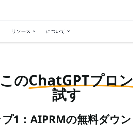
リソース
について
この
ChatGPTプロ
試す
プ1：AIPRMの無料ダウ