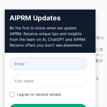
AIPRM Updates
AIPRM
Be the first to know when we update
AIPRM. Receive unique tips and insights
AIPRMはプロンプト管理ツールで、コミュニティ主導の
from the team on AI, ChatGPT and AIPRM.
プロンプトライブラリです。ChatGPT、Claude、
Receive offers you won't see elsewhere.
Gemini、Midjourney、GPT Imageなど向けのすぐに使
えるプロンプトで、マーケティング、営業、オペレーシ
ョン、生産性向上、カスタマーサポートのタスクを数分
で完了できます。
中小企業のために設計。大企業からも信頼されていま
す。
I agree to receive emails